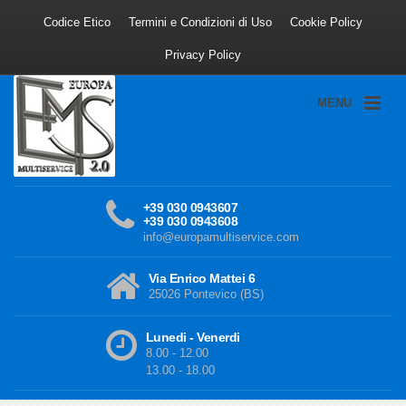
Codice Etico
Termini e Condizioni di Uso
Cookie Policy
Privacy Policy
MENU
+39 030 0943607
+39 030 0943608
info@europamultiservice.com
Via Enrico Mattei 6
25026 Pontevico (BS)
Lunedi - Venerdi
8.00 - 12.00
13.00 - 18.00